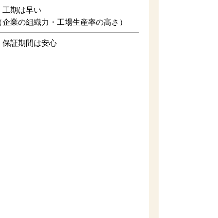
期は早い
生産率の高さ）
証期間は安心