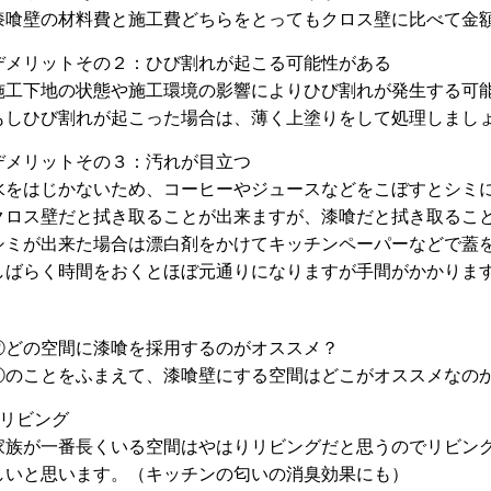
漆喰壁の材料費と施工費どちらをとってもクロス壁に比べて金
デメリットその２：ひび割れが起こる可能性がある
施工下地の状態や施工環境の影響によりひび割れが発生する可
もしひび割れが起こった場合は、薄く上塗りをして処理しまし
デメリットその３：汚れが目立つ
水をはじかないため、コーヒーやジュースなどをこぼすとシミ
クロス壁だと拭き取ることが出来ますが、漆喰だと拭き取るこ
シミが出来た場合は漂白剤をかけてキッチンペーパーなどで蓋
しばらく時間をおくとほぼ元通りになりますが手間がかかりま
②どの空間に漆喰を採用するのがオススメ？
①のことをふまえて、漆喰壁にする空間はどこがオススメなの
■リビング
家族が一番長くいる空間はやはりリビングだと思うのでリビン
しいと思います。（キッチンの匂いの消臭効果にも）