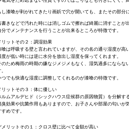
静電気をため込まない性質ですのでほこりなども付きにくく、
もし漆喰が剥がれてきたり画鋲で穴が開いても、またその部分
落書きなどで汚れた時には消しゴムで擦れば綺麗に消すことが
自分でメンテナンスを行うことが出来るところが特徴です。
メリットその２：調湿効果
漆喰は呼吸する壁と言われていますが、その名の通り湿度が高
湿度が低い時には逆に水分を放出し湿度を保ってくれます。
そのため梅雨の時期の嫌なジメジメもなく、湿気過多にならな
す。
いつでも快適な湿度に調整してくれるのが漆喰の特徴です。
メリットその３：体に優しい
ホルムアルデヒド（シックハウス症候群の原因物質）を分解す
消臭効果や抗菌作用もありますので、お子さんや部屋の匂いが
すすめです。
デメリットその１：クロス壁に比べて金額が高い