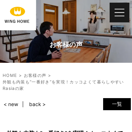
お客様の声
HOME
お客様の声
外観も内装も”一番好き”を実現！カッコよくて暮らしやすい
Rasiaの家
一覧
< new
back >